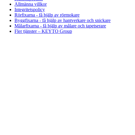
Allmänna villkor
Integritetspolicy
Rörfixarna - få hjälp av rörmokare
Byggfixarna - få hjälp av hantverkare och snickare
Målarfixarna - få hjälp av målare och tapetserare
Fler tjänster – KEYTO Group