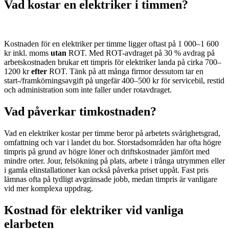
Vad kostar en elektriker i timmen?
Kostnaden för en elektriker per timme ligger oftast på 1 000–1 600
kr inkl. moms
utan
ROT. Med ROT-avdraget på 30 % avdrag på
arbetskostnaden brukar ett timpris för elektriker landa på cirka 700–
1200 kr
efter
ROT. Tänk på att många firmor dessutom tar en
start-/framkörningsavgift på ungefär 400–500 kr för servicebil, restid
och administration som inte faller under rotavdraget.
Vad påverkar timkostnaden?
Vad en elektriker kostar per timme beror på arbetets svårighetsgrad,
omfattning och var i landet du bor. Storstadsområden har ofta högre
timpris på grund av högre löner och driftskostnader jämfört med
mindre orter. Jour, felsökning på plats, arbete i trånga utrymmen eller
i gamla elinstallationer kan också påverka priset uppåt. Fast pris
lämnas ofta på tydligt avgränsade jobb, medan timpris är vanligare
vid mer komplexa uppdrag.
Kostnad för elektriker vid vanliga
elarbeten