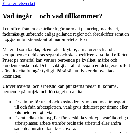
Elsäkerhetsverket
.
Vad ingår – och vad tillkommer?
I en offert från en elektriker ingår normalt planering av arbetet,
fackmässigt utförande enligt gällande regler och föreskrifter samt en
noggrann funktionskontroll när arbetet är klart.
Material som kablar, elcentraler, brytare, armaturer och andra
komponenter debiteras separat och ska specificeras tydligt i offerten.
Priset på material kan variera beroende på kvalitet, märke och
kundens önskemål. Det är viktigt att alltid begära en detaljerad offert
där allt detta framgår tydligt. På så sätt undviker du oväntade
kostnader.
Utöver material och arbetstid kan punkterna nedan tillkomma,
beroende på projekt och företaget du anlitar.
Ersättning för restid och kostnader i samband med transport
till och från arbetsplatsen, vanligtvis debiterat per timme eller
kilometer enligt avtal.
Eventuella extra avgifter för särskilda verktyg, svåråtkomliga
arbetsplatser, arbete utanför ordinarie arbetstid eller andra
särskilda insatser kan kosta extra.