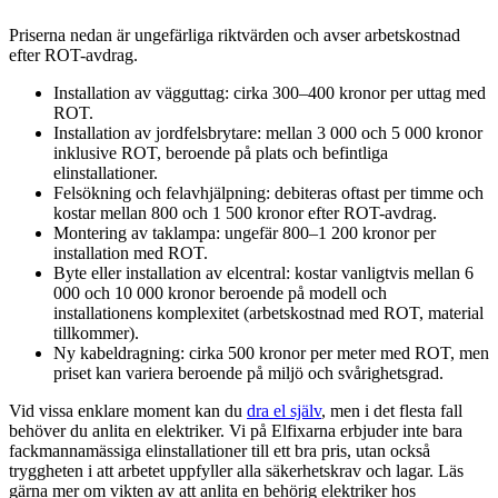
Priserna nedan är ungefärliga riktvärden och avser arbetskostnad
efter ROT-avdrag.
Installation av vägguttag: cirka 300–400 kronor per uttag med
ROT.
Installation av jordfelsbrytare: mellan 3 000 och 5 000 kronor
inklusive ROT, beroende på plats och befintliga
elinstallationer.
Felsökning och felavhjälpning: debiteras oftast per timme och
kostar mellan 800 och 1 500 kronor efter ROT-avdrag.
Montering av taklampa: ungefär 800–1 200 kronor per
installation med ROT.
Byte eller installation av elcentral: kostar vanligtvis mellan 6
000 och 10 000 kronor beroende på modell och
installationens komplexitet (arbetskostnad med ROT, material
tillkommer).
Ny kabeldragning: cirka 500 kronor per meter med ROT, men
priset kan variera beroende på miljö och svårighetsgrad.
Vid vissa enklare moment kan du
dra el själv
, men i det flesta fall
behöver du anlita en elektriker. Vi på Elfixarna erbjuder inte bara
fackmannamässiga elinstallationer till ett bra pris, utan också
tryggheten i att arbetet uppfyller alla säkerhetskrav och lagar. Läs
gärna mer om vikten av att anlita en behörig elektriker hos